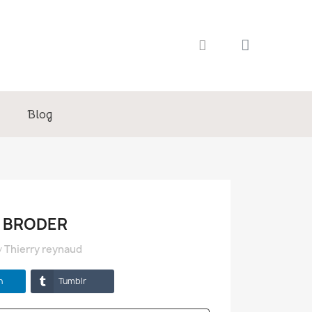
Blog
À BRODER
y
Thierry reynaud
n
Tumblr