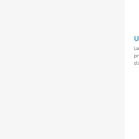
U
La
pr
d'