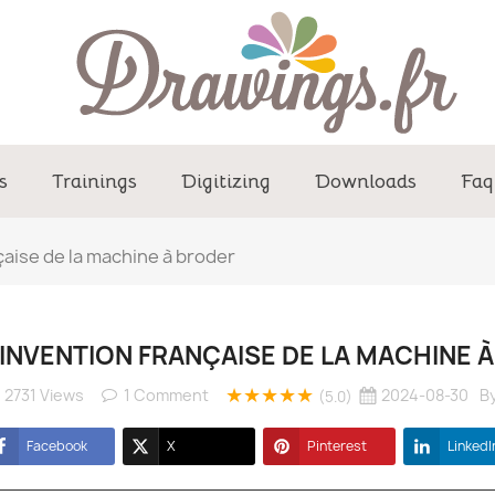
s
Trainings
Digitizing
Downloads
Faq
çaise de la machine à broder
'INVENTION FRANÇAISE DE LA MACHINE 
★★★★★
2731 Views
1
Comment
2024-08-30
B
(5.0)
Facebook
X
Pinterest
LinkedI