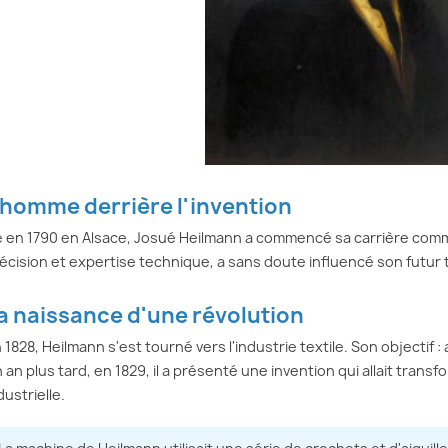
ation détaillée de la
broderie au 19-ème siècle
broder
 broderie, un point
avec l'
et clé dans la...
Lire plus
Lire pl
'homme derrière l'invention
 en 1790 en Alsace, Josué Heilmann a commencé sa carrière comm
écision et expertise technique, a sans doute influencé son futur t
a naissance d'une révolution
 1828, Heilmann s'est tourné vers l'industrie textile. Son objectif 
 an plus tard, en 1829, il a présenté une invention qui allait transf
dustrielle.