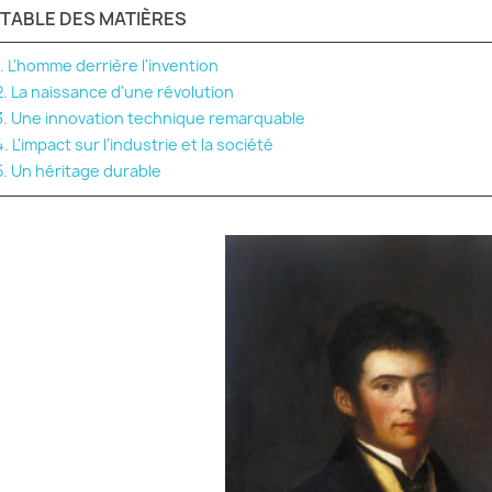
TABLE DES MATIÈRES
1. L'homme derrière l'invention
2. La naissance d'une révolution
3. Une innovation technique remarquable
4. L'impact sur l'industrie et la société
5. Un héritage durable
T RÉGLER SA
LA BRODERIE AU 19-ÈME
LA BR
 EN BRODERIE
SIÈCLE
SIÈCL
iews
3312 views
220
rticle, vous trouvez
Découvrez l'évolution de la
Découv