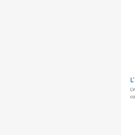
L
L'
co