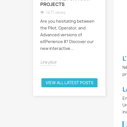
PROJECTS
une explic
densité en
1477 views
technique 
Are you hesitating between
the Pilot, Operator, and
Lire plus
Advanced versions of
eXPerience 8? Discover our
new interactive...
L
Lire plus
Né
pr
VIEW ALL LATEST POSTS
L
En
Un
in