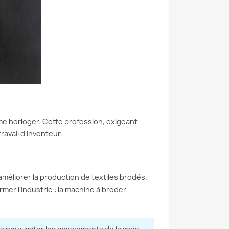
broderie à évoluée au 17 et
ie s'est transformée
18-ème siècle
arrivée du numérique
Lire plus
us
e horloger. Cette profession, exigeant
ravail d'inventeur.
: améliorer la production de textiles brodés.
ormer l'industrie : la machine à broder