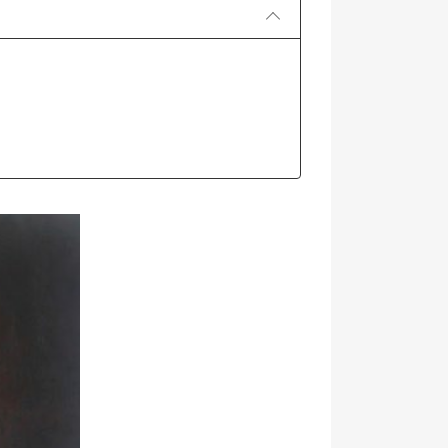
ODERIE AU 20-ÈME
LA BRODERIE AU 17 ET 18-
E
ÈME SIÈCLE
0 views
1 comment
3400 views
Découvrez comment la
rez comment la